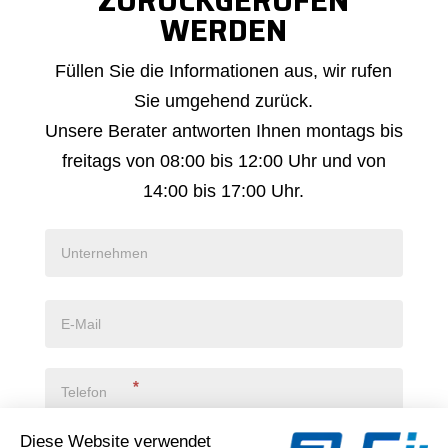
ZURÜCKGERUFEN
WERDEN
Bitte
Füllen Sie die Informationen aus, wir rufen
um
Sie umgehend zurück.
Rückruf
Unsere Berater antworten Ihnen montags bis
freitags von 08:00 bis 12:00 Uhr und von
14:00 bis 17:00 Uhr.
*
Ich erkläre, dass ich die
Datenschutzrichtlinie zur