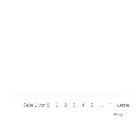
Bei ELC bauen wir unser Fachwissen im öffentlichen
Sektor aus, indem wir unsere Lösungen für die
französische Beleuchtung und die Verteilung...
Seite 1 von 9
1
2
3
4
5
...
"
Letzte
Seite "