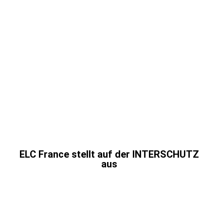
ELC France stellt auf der INTERSCHUTZ
aus
von
|
1. Juni 2026
|
,
| 0 Kommentare
Vom 1. bis 6. Juni 2026 ist ELC auf der
internationalen Fachmesse INTERSCHUTZ in