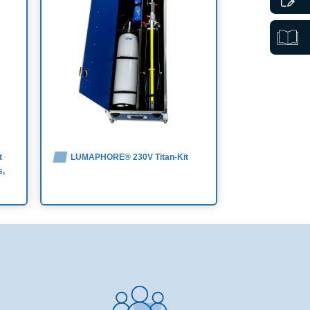
t
LUMAPHORE® 230V Titan-Kit
s,