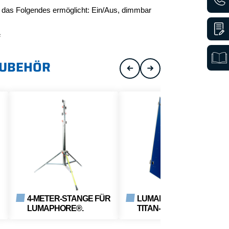
 das Folgendes ermöglicht: Ein/Aus, dimmbar
²
ZUBEHÖR
4-METER-STANGE FÜR
LUMAPHORE® 230V
LUMAPHORE®.
TITAN-KIT