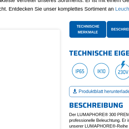
kteste Vertreter unseres Sortiments. Er ist mit einem G
ht. Entdecken Sie unser komplettes Sortiment an
Leuch
TECHNISCHE
BESCHRE
MERKMALE
TECHNISCHE EIG
Produktblatt herunterlad
BESCHREIBUNG
Der LUMAPHORE® 300 PREMIUM-L
professionelle Beleuchtung. Er 
unserer LUMAPHORE®-Reihe un