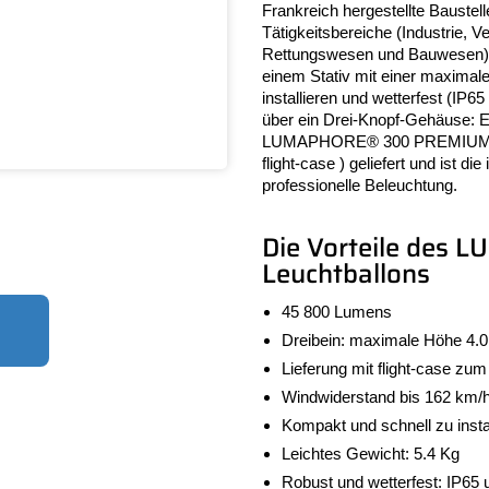
Frankreich hergestellte Baustell
Tätigkeitsbereiche (Industrie, V
Rettungswesen und Bauwesen). 
einem Stativ mit einer maximal
installieren und wetterfest (IP
über ein Drei-Knopf-Gehäuse: E
LUMAPHORE® 300 PREMIUM wird 
flight-case ) geliefert und ist di
professionelle Beleuchtung.
Die Vorteile de
Leuchtballons
45 800 Lumens
Dreibein: maximale Höhe 4.
Lieferung mit flight-case zu
Windwiderstand bis 162 km/h,
Kompakt und schnell zu insta
Leichtes Gewicht: 5.4 Kg
Robust und wetterfest: IP65 