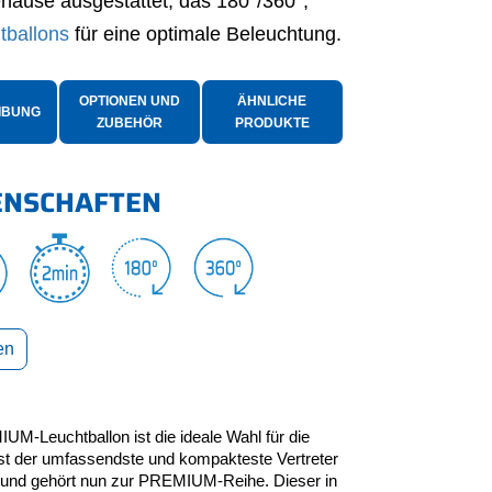
ehäuse ausgestattet, das 180°/360°,
tballons
für eine optimale Beleuchtung.
OPTIONEN UND
ÄHNLICHE
IBUNG
ZUBEHÖR
PRODUKTE
ENSCHAFTEN
en
euchtballon ist die ideale Wahl für die
ist der umfassendste und kompakteste Vertreter
d gehört nun zur PREMIUM-Reihe. Dieser in