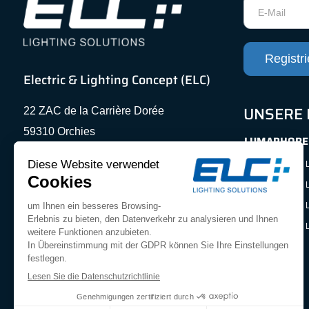
Newsletter
Registr
Electric & Lighting Concept (ELC)
UNSERE 
22 ZAC de la Carrière Dorée
59310 Orchies
LUMAPHORE
Tel.: +33 (0)3 20 34 56 11
LUMAPHORE® L
Mail: contact@elc-france.com
LUMAPHORE® L
FOLGEN SIE UNS
LUMAPHORE® L
LUMAPHORE® L