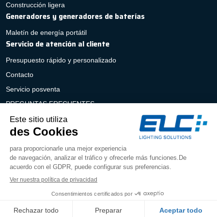
Construcción ligera
Generadores y generadores de baterías
Maletín de energía portátil
Servicio de atención al cliente
Presupuesto rápido y personalizado
Contacto
Servicio posventa
PREGUNTAS FRECUENTES
Aviso legal
|
Política de privacidad
|
Condiciones
generales de venta
|
Modificar tus preferencias de
cookies
Electric & Lighting Concept © 2026 –
Diseño: Wiboo