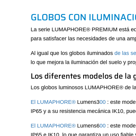
GLOBOS CON ILUMINAC
La serie LUMAPHORE® PREMIUM está equipa
para satisfacer las necesidades de una amp
Al igual que los globos iluminados
de las s
lo que mejora la iluminación del suelo y pr
Los diferentes modelos de l
Los globos luminosos LUMAPHORE® de la 
El LUMAPHORE®
Lumens3
00
: este mode
IP65 y a su resistencia mecánica IK10, pued
El LUMAPHORE®
Lumens6
00
: este model
IP65 e IK10, lo que garantiza un uso fiable