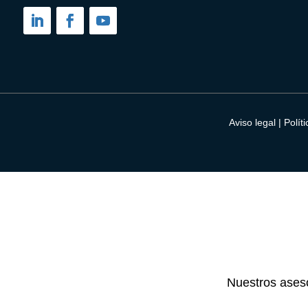
Aviso legal
|
Polít
Solicitud
de
Nuestros aseso
devolución