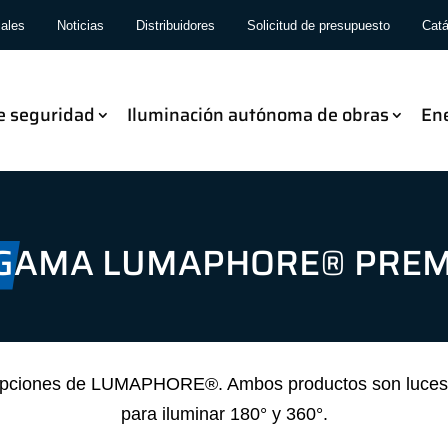
iales
Noticias
Distribuidores
Solicitud de presupuesto
Catá
e seguridad
Iluminación autónoma de obras
En
GAMA LUMAPHORE® PRE
 opciones de LUMAPHORE®. Ambos productos son luces d
para iluminar 180° y 360°.