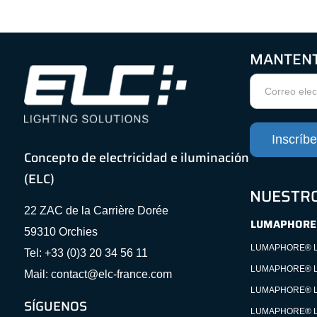
MANTENT
Boletín
de
noticias
Inscríbe
Concepto de electricidad e iluminación
(ELC)
NUESTRO
22 ZAC de la Carrière Dorée
LUMAPHORE
59310 Orchies
LUMAPHORE® L
Tel: +33 (0)3 20 34 56 11
LUMAPHORE® L
Mail: contact@elc-france.com
LUMAPHORE® L
SÍGUENOS
LUMAPHORE® L