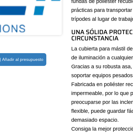
fundas de poliéster recub
prácticas para transportar
trípodes al lugar de trabaj
UNA SÓLIDA PROTEC
CIRCUNSTANCIA
La cubierta para mástil de
de iluminación a cualquier
Añadir al presupuesto
Gracias a su robusta asa, 
soportar equipos pesados s
Fabricada en poliéster re
impermeable, por lo que p
preocuparse por las incle
flexible, puede guardar f
demasiado espacio.
Consiga la mejor protecci