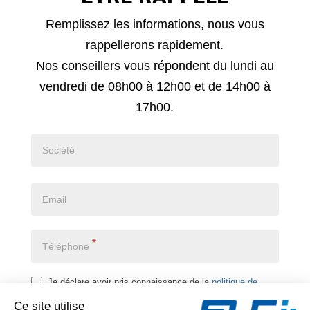
Demande
Remplissez les informations, nous vous
de
rappellerons rapidement.
rappel
Nos conseillers vous répondent du lundi au
vendredi de 08h00 à 12h00 et de 14h00 à
17h00.
*
Je déclare avoir pris connaissance de la
politique de
confidentialité
*