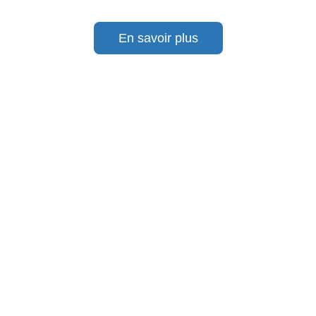
En savoir plus
Du 1er au 6 juin 2026, ELC sera présent au salon
international INTERSCHUTZ à Hanovre, l’événement
international dédié aux acteurs de la sécurité, du...