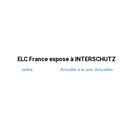
ELC France expose à INTERSCHUTZ
par
selina
|
1 juin 2026
|
Actualité à la une
,
Actualités
| 0
Commentaires
Du 1er au 6 juin 2026, ELC sera présent au
salon international INTERSCHUTZ à Hanovre,
l’événement international dédié aux acteurs de
la sécurité, du secours et de la protection
civile. Retrouvez notre équipe commerciale
Hall 26 - Stand F03 pour découvrir nos...