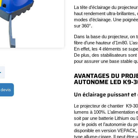
La tête d’éclairage du projecte
haut rendement ultra-brillantes, 
modes d’éclairage. Une poignée 
sur 360°.
Dans la base du projecteur, on
fibre d’une hauteur d’1m80. L’ass
En effet, les 4 éléments se supe
De plus, des stabilisateurs sont 
pour assurer une base stable qu
+
AVANTAGES DU PROJ
AUTONOME LED K9-3
 devis
Un éclairage puissant et
Le projecteur de chantier K9-30
lumens à 100%. L’alimentation e
soit par une batterie Lithium ou
sur le poids et l’autonomie du p
disponible en version VEPACK, 
type allume-cigare. Il peut être u