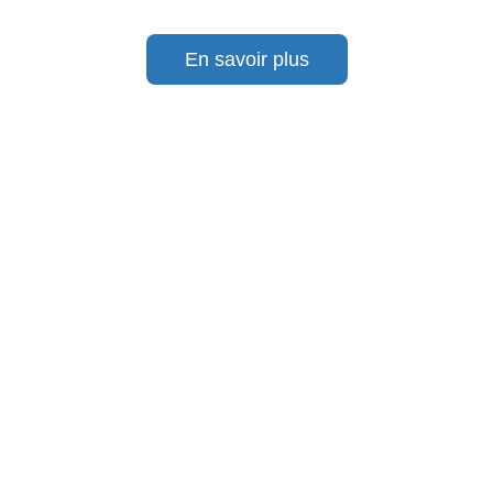
En savoir plus
Du 1er au 6 juin 2026, ELC sera présent au salon
international INTERSCHUTZ à Hanovre, l’événement
international dédié aux acteurs de la sécurité, du...