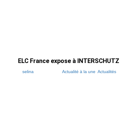
ELC France expose à INTERSCHUTZ
par
selina
|
1 juin 2026
|
Actualité à la une
,
Actualités
| 0
Commentaires
Du 1er au 6 juin 2026, ELC sera présent au
salon international INTERSCHUTZ à Hanovre,
l’événement international dédié aux acteurs de
la sécurité, du secours et de la protection
civile. Retrouvez notre équipe commerciale
Hall 26 - Stand F03 pour découvrir nos...