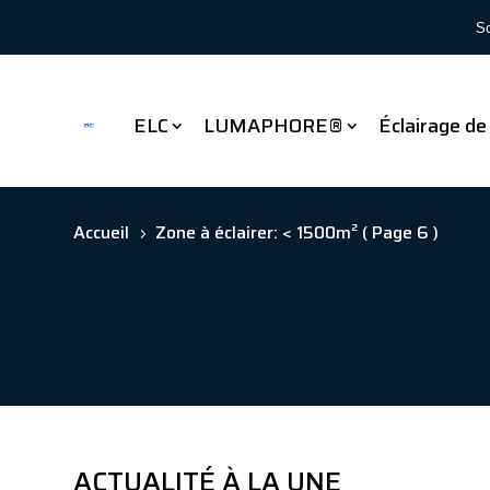
So
ELC
LUMAPHORE®
Éclairage de
Accueil
Zone à éclairer: < 1500m²
( Page 6 )
5
ACTUALITÉ À LA UNE