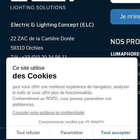
Je m’ins
Electric & Lighting Concept (ELC)
22 ZAC de la Carrière Dorée
NOS PRO
59310 Orchies
LUMAPHORE
Tél : +33 (0)3 20 34 56 11
LUMAPHORE® L
Mail : contact@elc-france.com
LUMAPHORE® L
SUIVEZ-NOUS
LUMAPHORE® L
LUMAPHORE® L