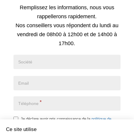
Demande
Remplissez les informations, nous vous
de
rappellerons rapidement.
rappel
Nos conseillers vous répondent du lundi au
vendredi de 08h00 à 12h00 et de 14h00 à
17h00.
*
Je déclare avoir pris connaissance de la
politique de
confidentialité
*