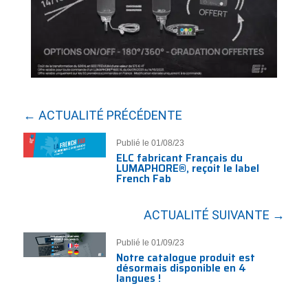
← ACTUALITÉ PRÉCÉDENTE
Publié le 01/08/23
ELC fabricant Français du
LUMAPHORE®, reçoit le label
French Fab
ACTUALITÉ SUIVANTE →
Publié le 01/09/23
Notre catalogue produit est
désormais disponible en 4
langues !