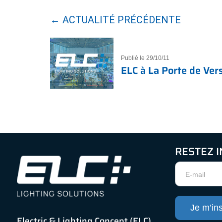
← ACTUALITÉ PRÉCÉDENTE
Publié le 29/10/11
ELC à La Porte de Vers
RESTEZ 
Newsletter
Je m’ins
Electric & Lighting Concept (ELC)