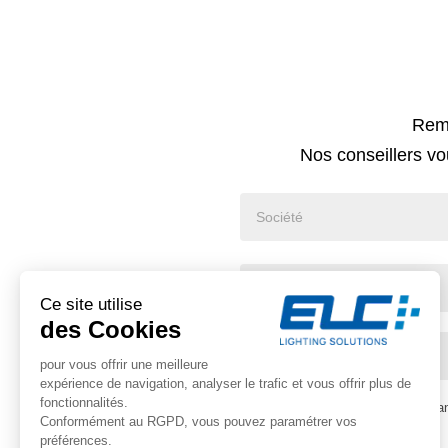
Demande
Remp
de
Nos conseillers v
rappel
*
Je déclare avoir pris connaissa