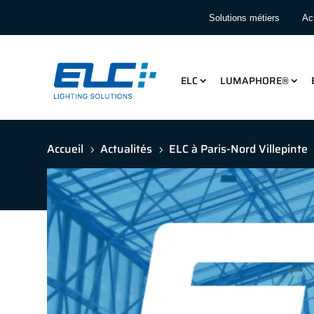
Solutions métiers
Act
ELC
LUMAPHORE®
Accueil
Actualités
ELC à Paris-Nord Villepinte
5
5