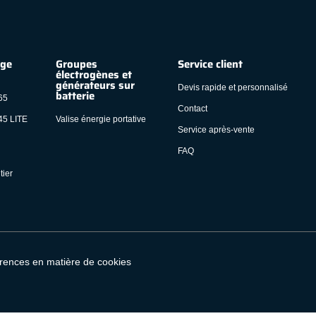
age
Groupes
Service client
électrogènes et
générateurs sur
Devis rapide et personnalisé
batterie
65
Contact
45 LITE
Valise énergie portative
Service après-vente
FAQ
tier
érences en matière de cookies